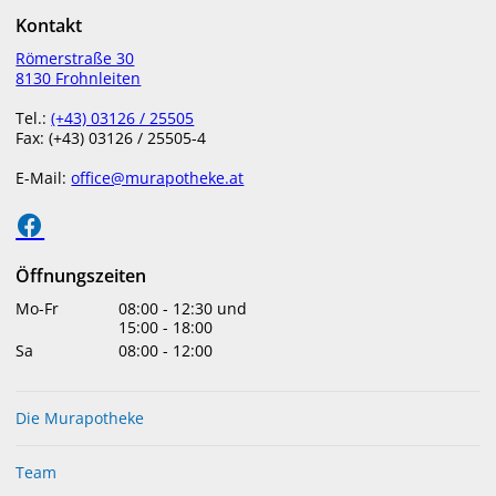
Kontakt
menu
Römerstraße 30
8130 Frohnleiten
Tel.:
(+43) 03126 / 25505
Fax: (+43) 03126 / 25505-4
EVENTS RÜCKBLICK
E-Mail:
office@murapotheke.at
Laternderlfest der Kinderkrippe
Frohnleiten, 8.11.2019
Öffnungszeiten
Mo-Fr
08:00
-
12:30
und
Wie im letzten Jahr besuchte uns die Kinderkrippe
15:00
-
18:00
Frohnleiten zum Laternderlfest. Unterstützt von den beiden
Sa
08:00
-
12:00
Kinderbetreuerinnen, den stolzen und glücklichen Eltern
und Großeltern gaben die Kleinen ihr Bestes.
Die Murapotheke
Team