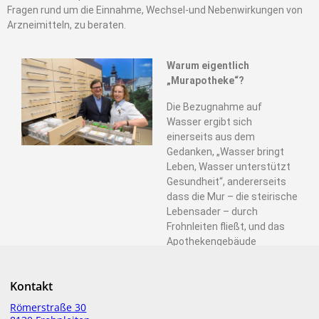
Fragen rund um die Einnahme, Wechsel-und Nebenwirkungen von
Arzneimitteln, zu beraten.
Warum eigentlich
„Murapotheke“?
Die Bezugnahme auf
Wasser ergibt sich
einerseits aus dem
Gedanken, „Wasser bringt
Leben, Wasser unterstützt
Gesundheit“, andererseits
dass die Mur – die steirische
Lebensader – durch
Frohnleiten fließt, und das
Apothekengebäude
tatsächlich an der Mur liegt.
Unser Angebot für Sie
Kontakt
Römerstraße 30
Unser Service-Spektrum