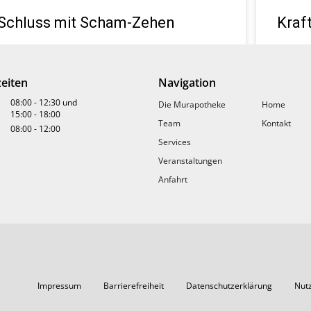
Schluss mit Scham-Zehen
Kraf
Was haben Händedruck und Zehennägel
Ob Busi
gemeinsam? Sie verraten mehr, als wir denken.
Nährsto
eiten
Navigation
Umso schlimmer, wenn sich die Fußspitzen im Spa
gleich 
gelblich gefleckt präsentieren, statt gesund
08:00
-
12:30
und
Die Murapotheke
Home
15:00
-
18:00
» MEHR 
Team
Kontakt
08:00
-
12:00
» MEHR LESEN
Services
Veranstaltungen
Anfahrt
OG.AT
Impressum
Barrierefreiheit
Datenschutzerklärung
Nut