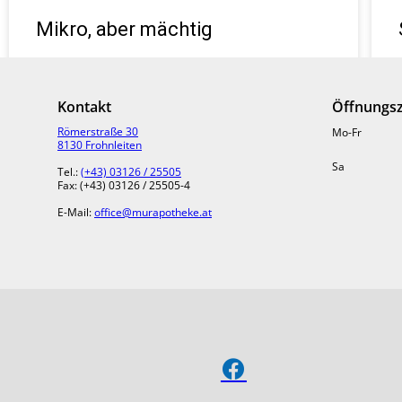
Mikro, aber mächtig
Sie spielen selten die Hauptrolle, aber halten doch
alles am Laufen: Mikronährstoffe ziehen im
Kontakt
Öffnungsz
Hintergrund ihre Fäden.
Römerstraße 30
Mo-Fr
8130 Frohnleiten
» MEHR LESEN
Sa
Tel.:
(+43) 03126 / 25505
Fax: (+43) 03126 / 25505-4
E-Mail:
office@murapotheke.at
> MEHR THEMEN UND BEITRÄGE FINDEN SIE AUF APOTHEKENKATAL