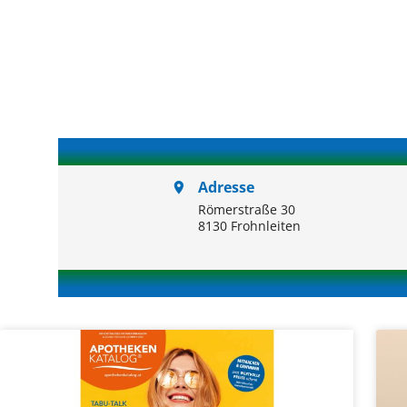
Adresse
Willkommen
Römerstraße 30
in der
8130 Frohnleiten
Murapotheke
Frohnleiten
Über Uns