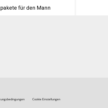
tpakete für den Mann
ness oder privat – mit den richtigen
ffen für Herz, Hirn und Haar geht mann
viel entspannter durchs Leben.
LESEN
zungsbedingungen
Cookie Einstellungen