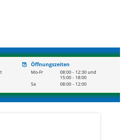
Öffnungszeiten
t
Mo-Fr
08:00
-
12:30
und
15:00
-
18:00
Sa
08:00
-
12:00