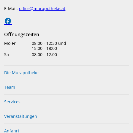
verraten mehr, als wir denken. Umso schlimmer, wenn sich
E-Mail:
office@murapotheke.at
die Fußspitzen im Spa gelblich gefleckt präsentieren, statt
gesund
Weiterlesen »
Öffnungszeiten
Mo-Fr
08:00
-
12:30
und
15:00
-
18:00
Sa
08:00
-
12:00
Die Murapotheke
Team
Services
Veranstaltungen
Anfahrt