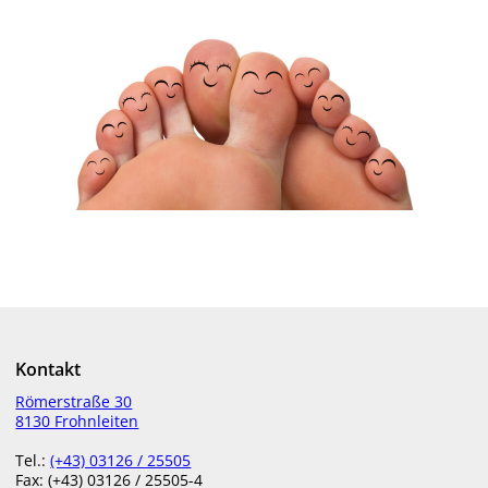
Kontakt
Römerstraße 30
8130 Frohnleiten
Schluss mit Scham-Zehen
Tel.:
(+43) 03126 / 25505
Fax: (+43) 03126 / 25505-4
Was haben Händedruck und Zehennägel gemeinsam? Sie